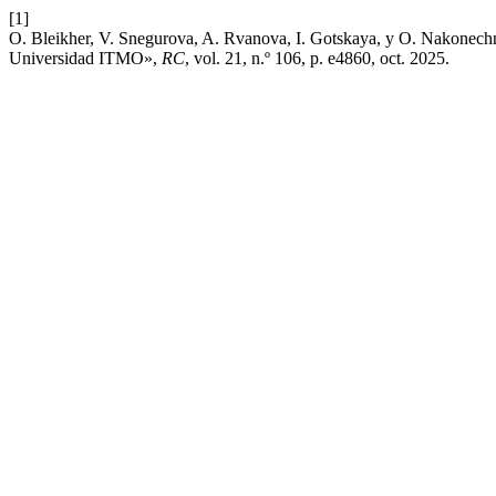
[1]
O. Bleikher, V. Snegurova, A. Rvanova, I. Gotskaya, y O. Nakonechnaya
Universidad ITMO»,
RC
, vol. 21, n.º 106, p. e4860, oct. 2025.