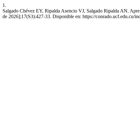
1.
Salgado Chévez EY, Ripalda Asencio VJ, Salgado Ripalda AN. Aprendiz
de 2026];17(S3):427-33. Disponible en: https://conrado.ucf.edu.cu/i