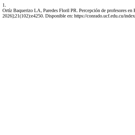
1.
Ortíz Baquerizo LA, Paredes Floril PR. Percepción de profesores en E
2026];21(102):e4250. Disponible en: https://conrado.ucf.edu.cu/inde