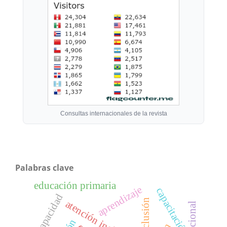
Consultas internacionales de la revista
Palabras clave
educación primaria
aprendizaje
capacitación
discapacidad
exclusión
atención inclusiva