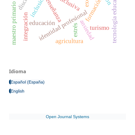
tecnología educacional
inclusión
formación
enseñanza
maestro primario
identidad profesional
integración
ansiedad
educación
estrés
turismo
agricultura
Idioma
Español (España)
English
Open Journal Systems