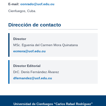
E-mail:
conrado@ucf.edu.cu
Cienfuegos, Cuba.
Dirección de contacto
Director
MSc. Eguenia del Carmen Mora Quinatana
ecmora@ucf.edu.cu
Director Editorial
DrC. Denis Fernández Álvarez
dfernandez@ucf.edu.cu
Universidad de Cienfuegos “Carlos Rafael Rodríguez”