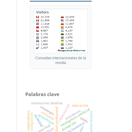
Consultas internacionales de la
revista
Palabras clave
orientación familiar
capacitación
educación
estrategia
identidad profesional
inteligencia artificial
testimonio
inclusión
empleadores
formación técnica
integración
aprendizaje
ansiedad
estrés
formación
atención inclusiva
discapacidad
turismo