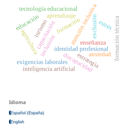
atención inclusiva
tecnología educacional
aprendizaje
educación
exclusión
formación técnica
formación
turismo
estrés
capacitación
agricultura
inclusión
enseñanza
identidad profesional
ansiedad
discapacidad
estrategia
exigencias laborales
inteligencia artificial
Idioma
Español (España)
English