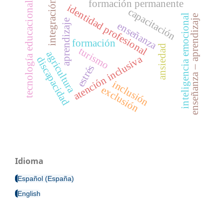
integración
formación permanente
tecnología educacional
identidad profesional
capacitación
inteligencia emocional
enseñanza – aprendizaje
aprendizaje
enseñanza
formación
ansiedad
turismo
agricultura
atención inclusiva
discapacidad
estrés
inclusión
exclusión
Idioma
Español (España)
English