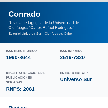
Conrado
Revista pedagógica de la Universidad de
Cienfuegos “Carlos Rafael Rodríguez”
Editorial Universo Sur · Cienfuegos, Cuba
ISSN ELECTRÓNICO
ISSN IMPRESO
1990-8644
2519-7320
REGISTRO NACIONAL DE
ENTIDAD EDITORA
PUBLICACIONES
Universo Sur
SERIADAS
RNPS: 2081
Revista