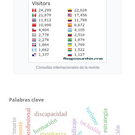
Consultas internacionales de la revista
Palabras clave
turismo
estrategia
discapacidad
formación
inclusión
aprendizaje
enseñanza