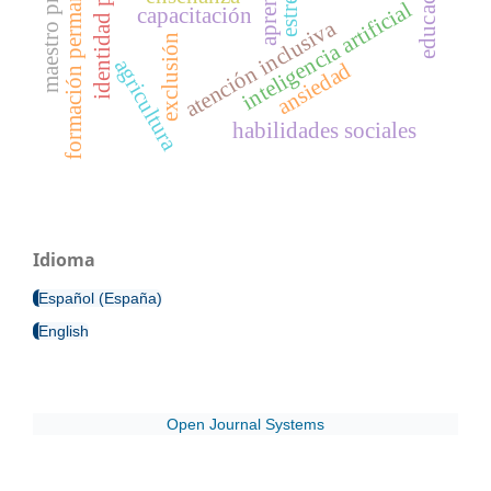
identidad profesional
maestro primario
formación permanente
educación
estrés
inteligencia artificial
capacitación
atención inclusiva
exclusión
agricultura
ansiedad
habilidades sociales
Idioma
Español (España)
English
Open Journal Systems