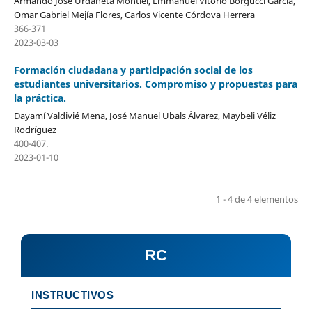
Armando José Urdaneta Montiel, Emmanuel Vitorio Borgucci García,
Omar Gabriel Mejía Flores, Carlos Vicente Córdova Herrera
366-371
2023-03-03
Formación ciudadana y participación social de los
estudiantes universitarios. Compromiso y propuestas para
la práctica.
Dayamí Valdivié Mena, José Manuel Ubals Álvarez, Maybeli Véliz
Rodríguez
400-407.
2023-01-10
1 - 4 de 4 elementos
RC
INSTRUCTIVOS