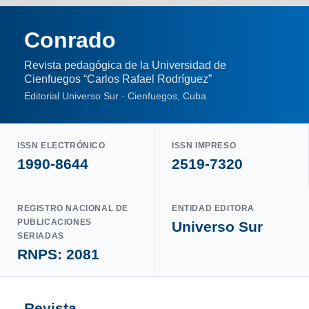
Conrado
Revista pedagógica de la Universidad de
Cienfuegos “Carlos Rafael Rodríguez”
Editorial Universo Sur · Cienfuegos, Cuba
ISSN ELECTRÓNICO
ISSN IMPRESO
1990-8644
2519-7320
REGISTRO NACIONAL DE
ENTIDAD EDITORA
PUBLICACIONES
Universo Sur
SERIADAS
RNPS: 2081
Revista