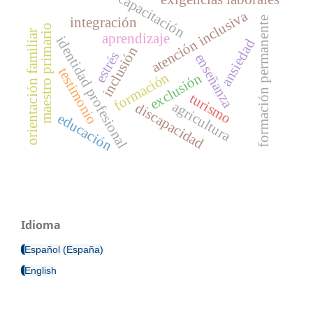
capacitación
atención inclusiva
integración
formación permanente
maestro primario
orientación familiar
aprendizaje
identidad profesional
ansiedad
inclusión
estrés
enseñanza
testimonio
formación
exclusión
turismo
agricultura
discapacidad
educación
Idioma
Español (España)
English