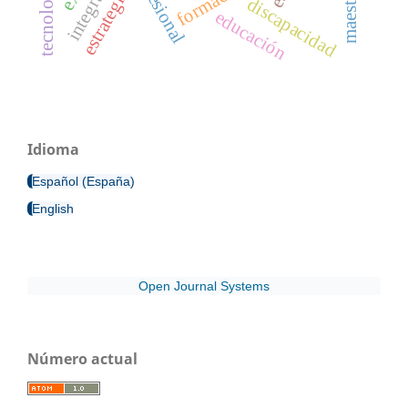
integración
formación
estrategia
discapacidad
educación
Idioma
Español (España)
English
Open Journal Systems
Número actual