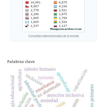
Consultas internacionales de la revista
Palabras clave
talento humano
capacitación
agricultura
aprendizaje
inclusión
turismo
tecnología educacional
enseñanza
identidad profesional
ex alumnado
maestro primario
exclusión
atención inclusiva
estrés
ansiedad