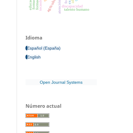
educación
agricultura
discapacidad
talento humano
Idioma
Español (España)
English
Open Journal Systems
Número actual