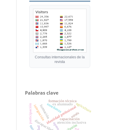
Consultas internacionales de la
revista
Palabras clave
formación técnica
agricultura
enseñanza
ex alumnado
participación
formación
integración
identidad profesional
estrés
capacitación
discapacidad
atención inclusiva
inclusión