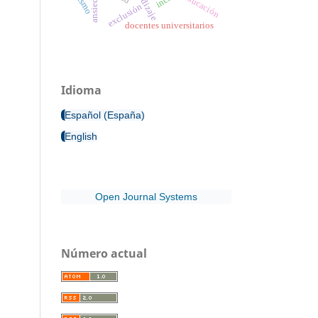
aprendizaje
turismo
ansiedad
educación
exclusión
docentes universitarios
Idioma
Español (España)
English
Open Journal Systems
Número actual