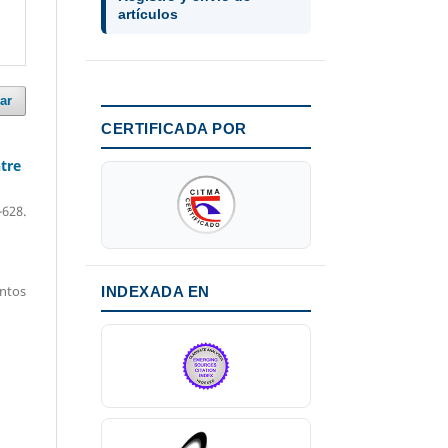
artículos
ar
CERTIFICADA POR
ntre
-628.
entos
INDEXADA EN