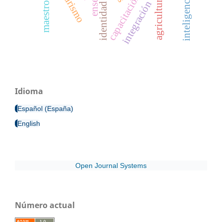
turismo
capacitación
agricultura
integración
Idioma
Español (España)
English
Open Journal Systems
Número actual