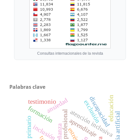
Consultas internacionales de la revista
Palabras clave
educación
discapacidad
ansiedad
testimonio
exclusión
formación
atención inclusiva
identidad profesional
inteligencia artificial
maestro primario
aprendizaje
enseñanza
inclusión
estrés