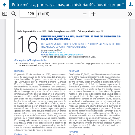
Entre música, pureza y almas, una historia: 40 años del grupo Ismaelillo, la semilla escondida