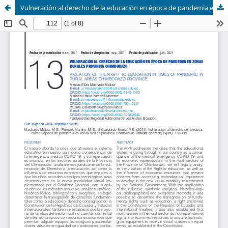
Vulneración al derecho de la educación en época de pandemia en zonas rurales provincia Chimborazo