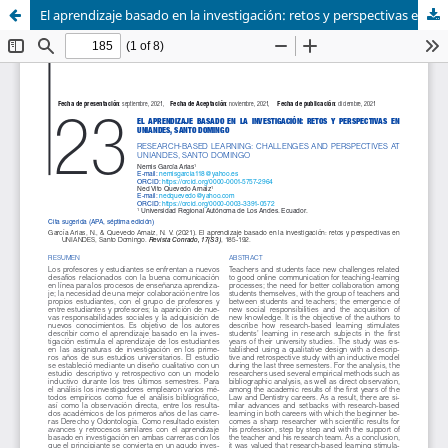
El aprendizaje basado en la investigación: retos y perspectivas en UNIANDES, Santo Domingo