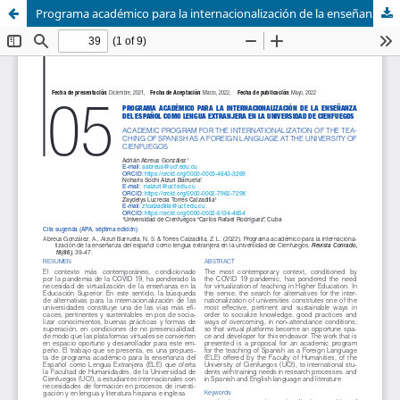
Programa académico para la internacionalización de la enseñanza del español como lengua extranjera en la universidad de Cienfuegos