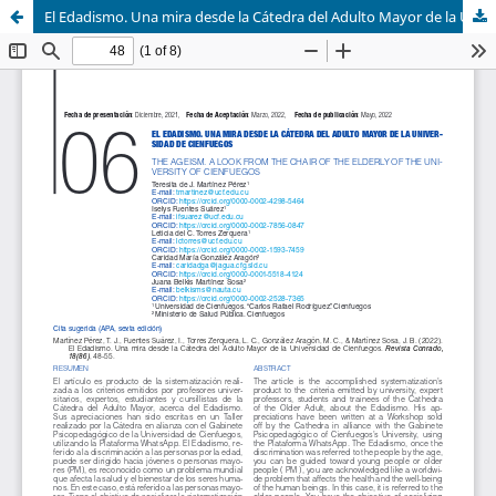
El Edadismo. Una mira desde la Cátedra del Adulto Mayor de la Universidad de Cienfuegos