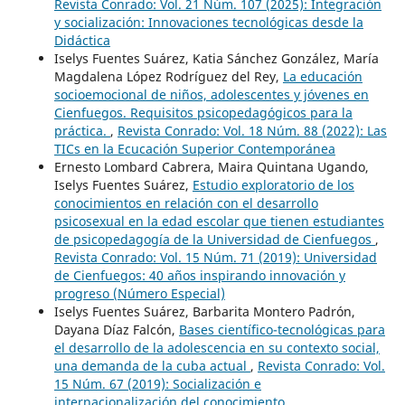
Revista Conrado: Vol. 21 Núm. 107 (2025): Integración
y socialización: Innovaciones tecnológicas desde la
Didáctica
Iselys Fuentes Suárez, Katia Sánchez González, María
Magdalena López Rodríguez del Rey,
La educación
socioemocional de niños, adolescentes y jóvenes en
Cienfuegos. Requisitos psicopedagógicos para la
práctica.
,
Revista Conrado: Vol. 18 Núm. 88 (2022): Las
TICs en la Ecucación Superior Contemporánea
Ernesto Lombard Cabrera, Maira Quintana Ugando,
Iselys Fuentes Suárez,
Estudio exploratorio de los
conocimientos en relación con el desarrollo
psicosexual en la edad escolar que tienen estudiantes
de psicopedagogía de la Universidad de Cienfuegos
,
Revista Conrado: Vol. 15 Núm. 71 (2019): Universidad
de Cienfuegos: 40 años inspirando innovación y
progreso (Número Especial)
Iselys Fuentes Suárez, Barbarita Montero Padrón,
Dayana Díaz Falcón,
Bases científico-tecnológicas para
el desarrollo de la adolescencia en su contexto social,
una demanda de la cuba actual
,
Revista Conrado: Vol.
15 Núm. 67 (2019): Socialización e
internacionalización del conocimiento