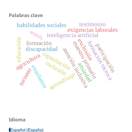
Palabras clave
testimonio
habilidades sociales
exigencias laborales
estrés
inteligencia artificial
educación
exclusión
formación técnica
formación
maestro primario
participación
discapacidad
atención inclusiva
capacitación
agricultura
inclusión
ansiedad
enseñanza
turismo
aprendizaje
Idioma
Español (España)