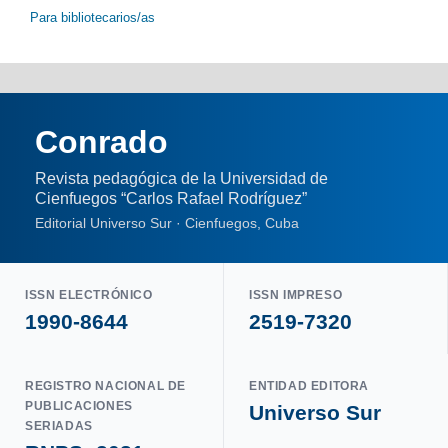
Para bibliotecarios/as
Conrado
Revista pedagógica de la Universidad de
Cienfuegos “Carlos Rafael Rodríguez”
Editorial Universo Sur · Cienfuegos, Cuba
ISSN ELECTRÓNICO
ISSN IMPRESO
1990-8644
2519-7320
REGISTRO NACIONAL DE
ENTIDAD EDITORA
PUBLICACIONES
Universo Sur
SERIADAS