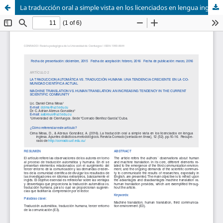
La traducción oral a simple vista en los licenciados en lengua inglesa. Apuntes didácticos-metodológicos