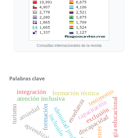
Consultas internacionales de la revista
Palabras clave
testimonio
integración
formación técnica
atención inclusiva
tecnología educacional
enseñanza
capacitación
formación
turismo
ansiedad
identidad profesional
exclusión
inclusión
discapacidad
aprendizaje
estrés