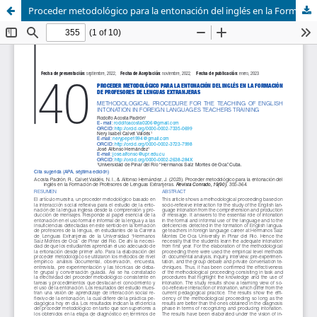
Proceder metodológico para la entonación del inglés en la Formación de Profesores de Lenguas Extranjeras