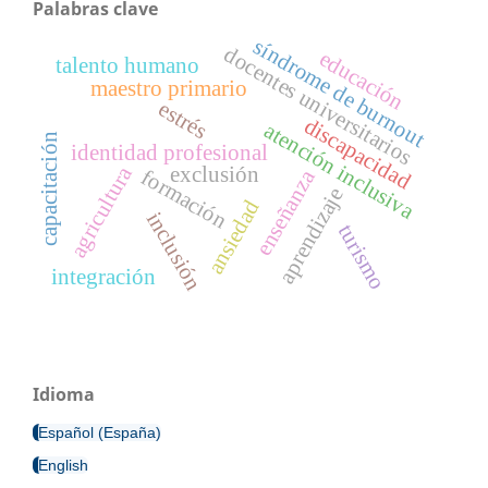
Palabras clave
síndrome de burnout
docentes universitarios
educación
talento humano
maestro primario
estrés
discapacidad
atención inclusiva
capacitación
identidad profesional
agricultura
exclusión
formación
enseñanza
aprendizaje
ansiedad
inclusión
turismo
integración
Idioma
Español (España)
English