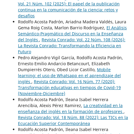
Vol. 21 Núm. 102 (2025): El papel de la publicación
continua en la comunicación de la ciencia: retos y
desafíos
Rodolfo Acosta Padrón, Ariadna Madera Valdés, Laura
Gema Roig Costa, Marlon Barrio Rodríguez,
El Análisis
Semántico-Pragmático del Discurso en la Enseñanza
del Inglés
,
Revista Conrado: Vol. 22 Núm. 108 (2026):
La Revista Conrado: Transformando la Eficiencia en
Futuro
Pedro Alejandro Vigil García, Rodolfo Acosta Padrón,
Ernesto Emilio Andarcio Betancourt, Elizabeth
Dumpierrés Otero, Obed Licor Castillo,
Mobile
learning: el uso de Whatsapp en el aprendizaje del
inglés
,
Revista Conrado: Vol. 16 Núm. 77 (2020):
Transformación educativas en tiempos de Covid-19
(Noviembre-Diciembre)
Rodolfo Acosta Padrón, Ileana Isabel Herrera
Arencibia, Alexis Pérez Ramirez,
La creatividad en la
enseñanza del inglés en la formación de profesores
,
Revista Conrado: Vol. 18 Núm. 88 (2022): Las TICs en la
Ecucación Superior Contemporánea
Rodolfo Acosta Padrón, Ileana Isabel Herrera