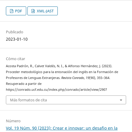
PDF
XML-JAST
Publicado
2023-01-10
Cómo citar
Acosta Padrón, R., Calvet Valdés, N. I., & Alfonso Hernández, J. (2023).
Proceder metodológico para la entonación del inglés en la Formación de
Profesores de Lenguas Extranjeras.
Revista Conrado
,
19
(90), 355–364.
Recuperado a partir de
https://conrado.ucf.edu.cu/index.php/conrado/article/view/2907
Más formatos de cita
Número
Vol. 19 Núm. 90 (2023): Crear e innovar: un desafio en la