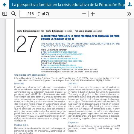
La perspectiva familiar en la crisis educativa de la Educación Superior durante la pandemia COVID-19