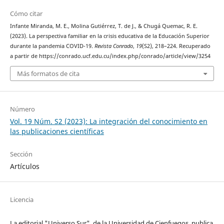
Cómo citar
Infante Miranda, M. E., Molina Gutiérrez, T. de J., & Chugá Quemac, R. E.
(2023). La perspectiva familiar en la crisis educativa de la Educación Superior
durante la pandemia COVID-19.
Revista Conrado
,
19
(S2), 218–224. Recuperado
a partir de https://conrado.ucf.edu.cu/index.php/conrado/article/view/3254
Más formatos de cita
Número
Vol. 19 Núm. S2 (2023): La integración del conocimiento en
las publicaciones científicas
Sección
Artículos
Licencia
La editorial "Universo Sur", de la Universidad de Cienfuegos, publica