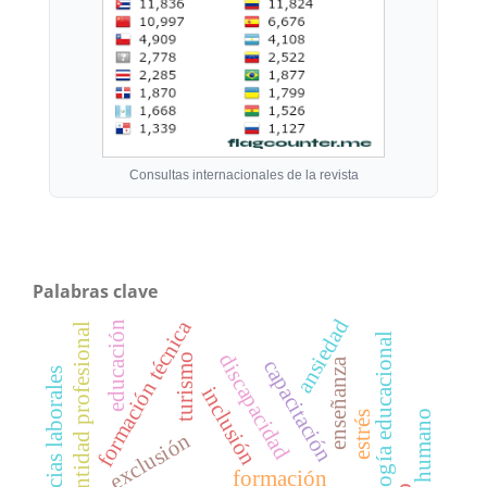
Consultas internacionales de la revista
Palabras clave
ansiedad
formación técnica
educación
identidad profesional
tecnología educacional
discapacidad
turismo
capacitación
enseñanza
exigencias laborales
inclusión
talento humano
estrés
exclusión
formación