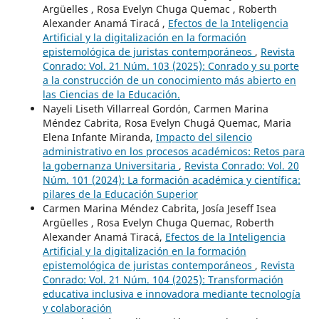
Argüelles , Rosa Evelyn Chuga Quemac , Roberth
Alexander Anamá Tiracá ,
Efectos de la Inteligencia
Artificial y la digitalización en la formación
epistemológica de juristas contemporáneos
,
Revista
Conrado: Vol. 21 Núm. 103 (2025): Conrado y su porte
a la construcción de un conocimiento más abierto en
las Ciencias de la Educación.
Nayeli Liseth Villarreal Gordón, Carmen Marina
Méndez Cabrita, Rosa Evelyn Chugá Quemac, Maria
Elena Infante Miranda,
Impacto del silencio
administrativo en los procesos académicos: Retos para
la gobernanza Universitaria
,
Revista Conrado: Vol. 20
Núm. 101 (2024): La formación académica y científica:
pilares de la Educación Superior
Carmen Marina Méndez Cabrita, Josía Jeseff Isea
Argüelles , Rosa Evelyn Chuga Quemac, Roberth
Alexander Anamá Tiracá,
Efectos de la Inteligencia
Artificial y la digitalización en la formación
epistemológica de juristas contemporáneos
,
Revista
Conrado: Vol. 21 Núm. 104 (2025): Transformación
educativa inclusiva e innovadora mediante tecnología
y colaboración