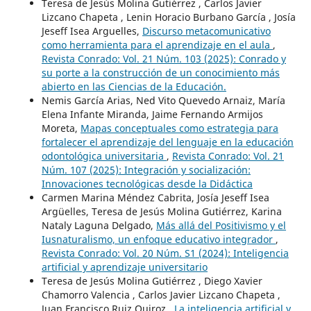
Teresa de Jesús Molina Gutiérrez , Carlos Javier
Lizcano Chapeta , Lenin Horacio Burbano García , Josía
Jeseff Isea Arguelles,
Discurso metacomunicativo
como herramienta para el aprendizaje en el aula
,
Revista Conrado: Vol. 21 Núm. 103 (2025): Conrado y
su porte a la construcción de un conocimiento más
abierto en las Ciencias de la Educación.
Nemis García Arias, Ned Vito Quevedo Arnaiz, María
Elena Infante Miranda, Jaime Fernando Armijos
Moreta,
Mapas conceptuales como estrategia para
fortalecer el aprendizaje del lenguaje en la educación
odontológica universitaria
,
Revista Conrado: Vol. 21
Núm. 107 (2025): Integración y socialización:
Innovaciones tecnológicas desde la Didáctica
Carmen Marina Méndez Cabrita, Josía Jeseff Isea
Argüelles, Teresa de Jesús Molina Gutiérrez, Karina
Nataly Laguna Delgado,
Más allá del Positivismo y el
Iusnaturalismo, un enfoque educativo integrador
,
Revista Conrado: Vol. 20 Núm. S1 (2024): Inteligencia
artificial y aprendizaje universitario
Teresa de Jesús Molina Gutiérrez , Diego Xavier
Chamorro Valencia , Carlos Javier Lizcano Chapeta ,
Juan Francisco Ruiz Quiroz ,
La inteligencia artificial y