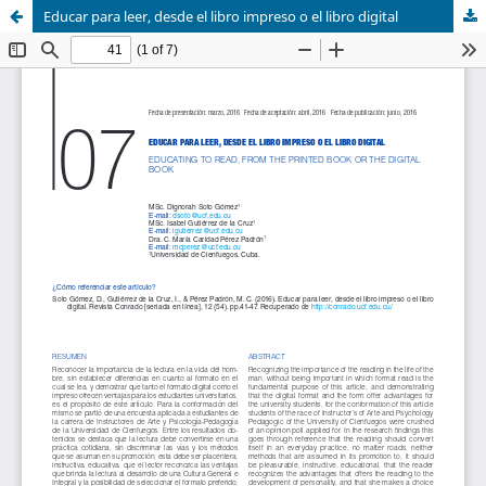
Educar para leer, desde el libro impreso o el libro digital