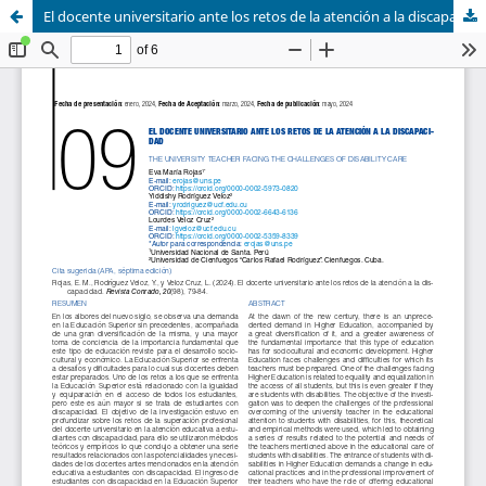
El docente universitario ante los retos de la atención a la discapacidad