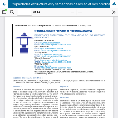
Propiedades estructurales y semánticas de los adjetivos predicativos