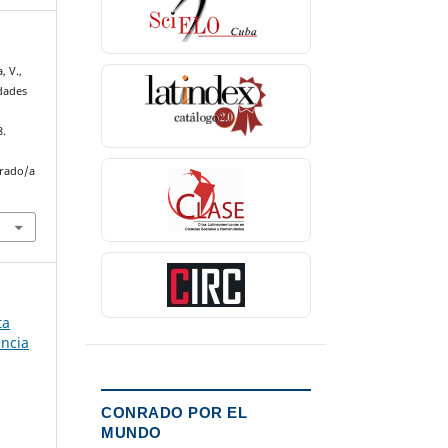
, V.,
edades
8.
nrado/a
ta
encia
CONRADO POR EL
MUNDO