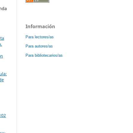
enda
Información
Para lectores/as
sta
o.
Para autores/as
Para bibliotecarios/as
ón
ula:
de
102