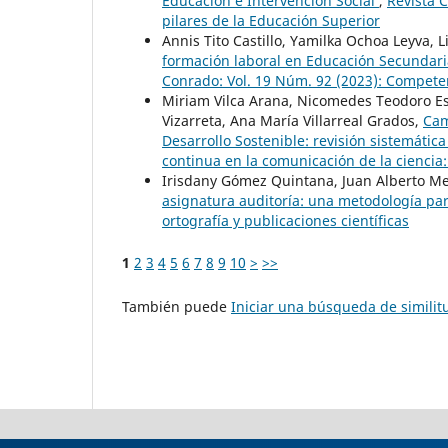
Educación e Intervención Social
,
Revista C
pilares de la Educación Superior
Annis Tito Castillo, Yamilka Ochoa Leyva,
formación laboral en Educación Secundari
Conrado: Vol. 19 Núm. 92 (2023): Competenc
Miriam Vilca Arana, Nicomedes Teodoro Est
Vizarreta, Ana María Villarreal Grados,
Cam
Desarrollo Sostenible: revisión sistemátic
continua en la comunicación de la ciencia:
Irisdany Gómez Quintana, Juan Alberto Me
asignatura auditoría: una metodología pa
ortografía y publicaciones científicas
1
2
3
4
5
6
7
8
9
10
>
>>
También puede
Iniciar una búsqueda de simili