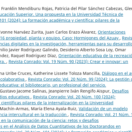
Franklin Mendiburu Rojas, Patricia del Pilar Sánchez Cabezas, Gl
ducación Superior. Una propuesta en la Universidad Técnica de
01 (2024): La formación académica y científica: pilares de la
 Ivonne Narváez Zurita, Juan Carlos Erazo Álvarez,
Orientaciones
C 16 propiedad, planta y equipo. Caso: Hormigones del Azuay
,
Revi
ias digitales en la investigación, herramientas para su desarroll
lio Javier Rodríguez Galindo, Desiderio Alberto Sosa Loy, Omar
dez, Raquel Rodríguez Díaz,
Orientación educativa de la recreaci
ara.
,
Revista Conrado: Vol. 19 Núm. 90 (2023): Crear e innovar: un
na Uribe Cruces, Katherine Lissete Toloza Mancilla,
Diálogo en el a
 colaborativa
,
Revista Conrado: Vol. 20 Núm. 99 (2024): La gestión 
ducativa: el bibliotecario, un profesional del servicio.
Gustavo Jacome Salinas, Jeanpierre Iván Rengifo Aispur,
Desafíos
dios educativos
,
Revista Conrado: Vol. 20 Núm. 100 (2024):
científicas pilares de la internalización en la Universidad
 Machín-Armas, María Elena Ayala-Ruiz,
Validación de un modelo
ncia intercultural en la traducción
,
Revista Conrado: Vol. 21 Núm. 
 en la comunicación de la ciencia: retos y desafíos
 en el Análisis de Datos Cuantitativos de los Doctorandos en