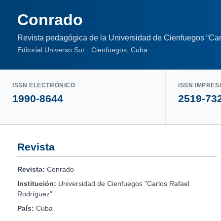
Conrado
Revista pedagógica de la Universidad de Cienfuegos “Car
Editorial Universo Sur · Cienfuegos, Cuba
ISSN ELECTRÓNICO
ISSN IMPRES
1990-8644
2519-73
Revista
Revista:
Conrado
Institución:
Universidad de Cienfuegos “Carlos Rafael
Rodríguez”
País:
Cuba