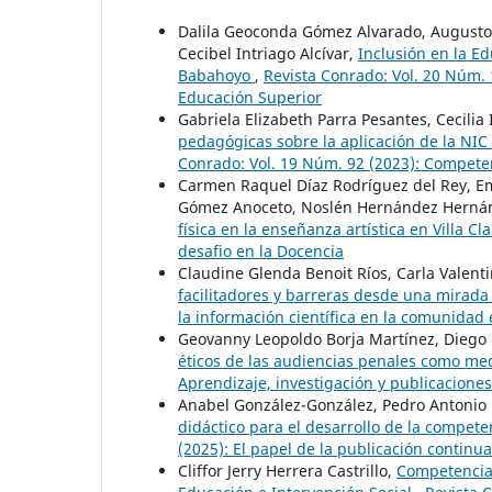
Dalila Geoconda Gómez Alvarado, Augusto 
Cecibel Intriago Alcívar,
Inclusión en la E
Babahoyo
,
Revista Conrado: Vol. 20 Núm. 1
Educación Superior
Gabriela Elizabeth Parra Pesantes, Cecilia
pedagógicas sobre la aplicación de la NI
Conrado: Vol. 19 Núm. 92 (2023): Competenc
Carmen Raquel Díaz Rodríguez del Rey, Emi
Gómez Anoceto, Noslén Hernández Hernán
física en la enseñanza artística en Villa Cl
desafio en la Docencia
Claudine Glenda Benoit Ríos, Carla Valenti
facilitadores y barreras desde una mirada
la información científica en la comunidad e
Geovanny Leopoldo Borja Martínez, Diego 
éticos de las audiencias penales como me
Aprendizaje, investigación y publicaciones 
Anabel González-González, Pedro Antonio
didáctico para el desarrollo de la compete
(2025): El papel de la publicación continua
Cliffor Jerry Herrera Castrillo,
Competencias