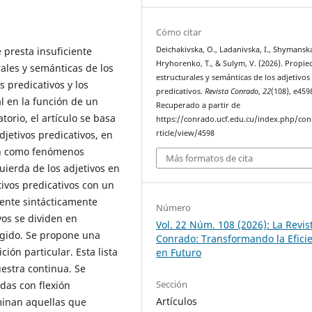
Cómo citar
e presta insuficiente
Deichakivska, O., Ladanivska, I., Shymanska
Hryhorenko, T., & Sulym, V. (2026). Propi
ales y semánticas de los
estructurales y semánticas de los adjetivos
s predicativos y los
predicativos.
Revista Conrado
,
22
(108), e459
al en la función de un
Recuperado a partir de
rio, el artículo se basa
https://conrado.ucf.edu.cu/index.php/co
djetivos predicativos, en
rticle/view/4598
can como fenómenos
Más formatos de cita
uierda de los adjetivos en
tivos predicativos con un
nente sintácticamente
Número
vos se dividen en
Vol. 22 Núm. 108 (2026): La Revis
rigido. Se propone una
Conrado: Transformando la Efici
ción particular. Esta lista
en Futuro
stra continua. Se
Sección
das con flexión
Artículos
minan aquellas que