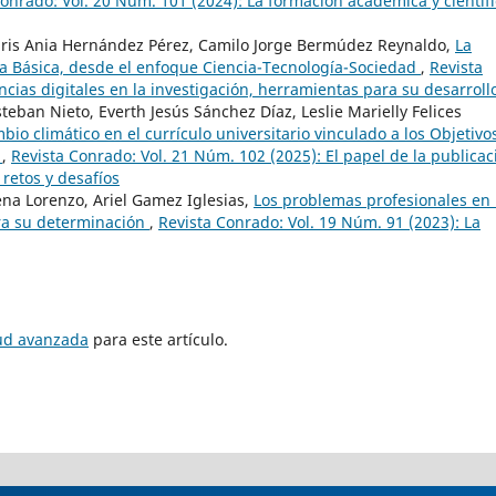
onrado: Vol. 20 Núm. 101 (2024): La formación académica y científi
 Liris Ania Hernández Pérez, Camilo Jorge Bermúdez Reynaldo,
La
a Básica, desde el enfoque Ciencia-Tecnología-Sociedad
,
Revista
ias digitales en la investigación, herramientas para su desarroll
eban Nieto, Everth Jesús Sánchez Díaz, Leslie Marielly Felices
bio climático en el currículo universitario vinculado a los Objetivo
a
,
Revista Conrado: Vol. 21 Núm. 102 (2025): El papel de la publicac
 retos y desafíos
na Lorenzo, Ariel Gamez Iglesias,
Los problemas profesionales en 
ra su determinación
,
Revista Conrado: Vol. 19 Núm. 91 (2023): La
tud avanzada
para este artículo.