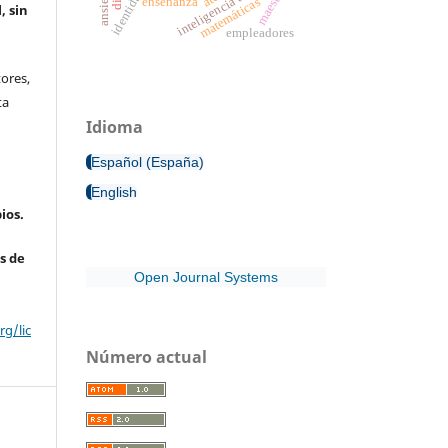
inteligencia artificial
ansiedad
enseñanza
matemáticas
, sin
empleadores
ores,
ta
Idioma
Español (España)
English
ios.
s de
Open Journal Systems
g/lic
Número actual