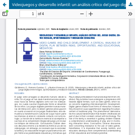
Videojuegos y desarrollo infantil: un análisis crítico del juego digital entre riesgos, oportunidades y mediación educativa