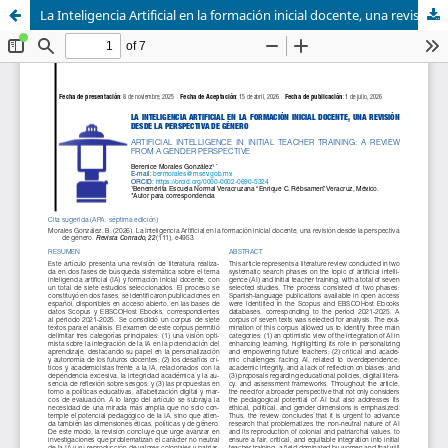
La Inteligencia Artificial en la formación inicial docente, una revisión desde la perspectiva de género