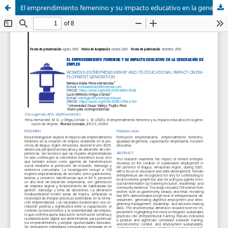
El emprendimiento femenino y su impacto educativo en la generación de empleo