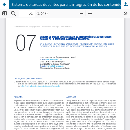
Sistema de tareas docentes para la integración de los contenidos básicos en la asignatura Auditoría Financiera