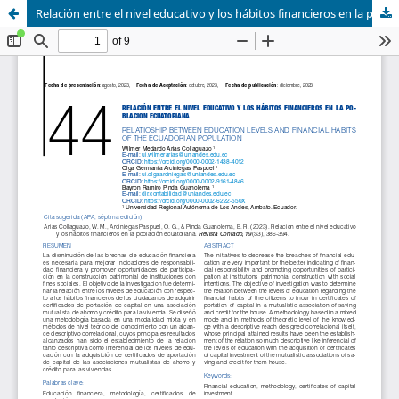
Relación entre el nivel educativo y los hábitos financieros en la población ecuatoriana