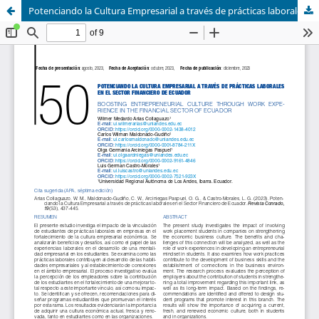
Potenciando la Cultura Empresarial a través de prácticas laborales en el Sector Financiero de Ecuador.