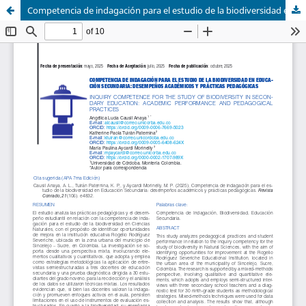
Competencia de indagación para el estudio de la biodiversidad en Educación Secundaria: desempeños académicos y prácticas pedagógicas