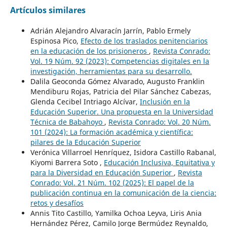
Artículos similares
Adrián Alejandro Alvaracín Jarrín, Pablo Ermely
Espinosa Pico,
Efecto de los traslados penitenciarios
en la educación de los prisioneros
,
Revista Conrado:
Vol. 19 Núm. 92 (2023): Competencias digitales en la
investigación, herramientas para su desarrollo.
Dalila Geoconda Gómez Alvarado, Augusto Franklin
Mendiburu Rojas, Patricia del Pilar Sánchez Cabezas,
Glenda Cecibel Intriago Alcívar,
Inclusión en la
Educación Superior. Una propuesta en la Universidad
Técnica de Babahoyo
,
Revista Conrado: Vol. 20 Núm.
101 (2024): La formación académica y científica:
pilares de la Educación Superior
Verónica Villarroel Henríquez, Isidora Castillo Rabanal,
Kiyomi Barrera Soto ,
Educación Inclusiva, Equitativa y
para la Diversidad en Educación Superior
,
Revista
Conrado: Vol. 21 Núm. 102 (2025): El papel de la
publicación continua en la comunicación de la ciencia:
retos y desafíos
Annis Tito Castillo, Yamilka Ochoa Leyva, Liris Ania
Hernández Pérez, Camilo Jorge Bermúdez Reynaldo,