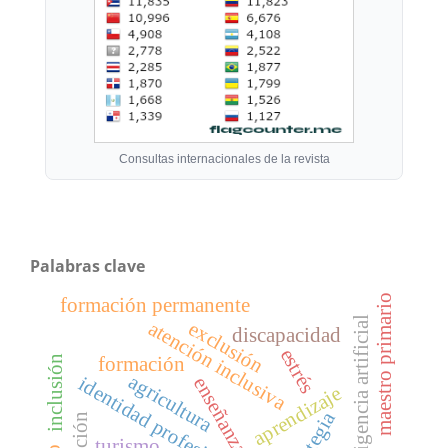
Consultas internacionales de la revista
Palabras clave
maestro primario
formación permanente
inteligencia artificial
exclusión
atención inclusiva
discapacidad
estrés
inclusión
formación
agricultura
identidad profesional
enseñanza
aprendizaje
estrategia
turismo