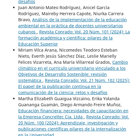
desafíos
Juan Antonio Mateo Rodríguez, Anicel García
Rodríguez, Maireby Herrera Capote, Niurka Carrera
Bravo,
Análisis de la implementación de la educación
ambiental en la práctica de docentes universitarios
cubanos
,
Revista Conrado: Vol. 20 Núm. 101 (2024): La
formación académica y científica: pilares de la
Educación Superior
Miriam Vilca Arana, Nicomedes Teodoro Esteban
Nieto, Everth Jesús Sánchez Díaz, Leslie Marielly
Felices Vizarreta, Ana María Villarreal Grados,
Cambio
climático en el currículo universitario vinculado a los
Objetivos de Desarrollo Sostenible: revisión
sistemática
,
Revista Conrado: Vol. 21 Núm. 102 (2025):
El papel de la publicación continua en la
comunicación de la ciencia: retos y desafíos
Martha Elizabeth Guaigua Vizcaino, Erika Yolanda
Guananga Guamán, Diego Armando Freire Muñoz,
Educación financiera: necesidades de capacitación en
la Empresa Concreltec Cia. Ltda
,
Revista Conrado: Vol.
20 Núm. 100 (2024): Aprendizaje, investigación y
publicaciones científicas pilares de la internalización
en la Universidad