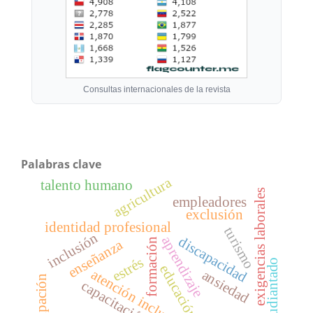
Consultas internacionales de la revista
Palabras clave
agricultura
talento humano
exigencias laborales
empleadores
exclusión
identidad profesional
turismo
inclusión
aprendizaje
discapacidad
formación
enseñanza
estrés
estudiantado
educación
atención inclusiva
ansiedad
participación
capacitación