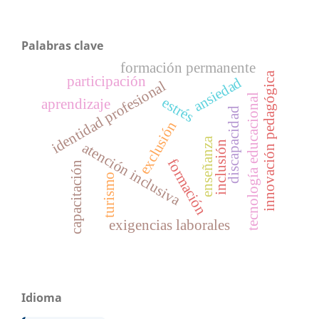
Palabras clave
formación permanente
innovación pedagógica
participación
ansiedad
identidad profesional
tecnología educacional
estrés
aprendizaje
discapacidad
exclusión
enseñanza
inclusión
atención inclusiva
formación
capacitación
turismo
exigencias laborales
Idioma