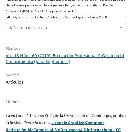
de software personal en la asignatura Proyectos Informáticos.
Revista
Conrado
,
15
(69), 267–273. Recuperado a partir de
https://conrado.ucf.edu.cu/index.php/conrado/article/view/1068
Más formatos de cita
Número
Vol. 15 Núm. 69 (2019): Formación Profesional & Gestión del
Conocimiento (Julio-Septiembre)
Sección
Artículos
Licencia
La editorial "Universo Sur", de la Universidad de Cienfuegos, publica
la Revista
Conrado
bajo la
Licencia Creative Commons
Atribución-NoComercial-SinDerivadas 4.0 Internacional (CC