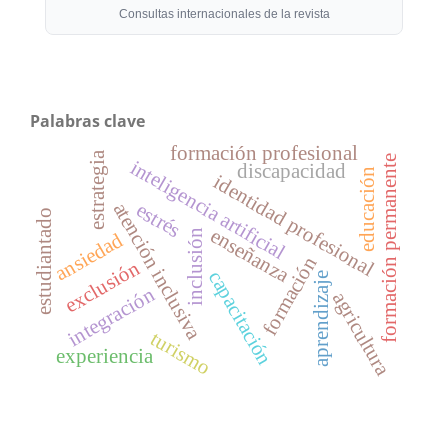
Consultas internacionales de la revista
Palabras clave
formación profesional
estrategia
formación permanente
inteligencia artificial
discapacidad
educación
identidad profesional
estrés
atención inclusiva
estudiantado
enseñanza
inclusión
ansiedad
formación
exclusión
capacitación
aprendizaje
integración
agricultura
turismo
experiencia