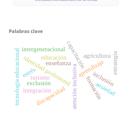
Palabras clave
capacitación
intergeneracional
tecnología educacional
estrategia
agricultura
educación
identidad profesional
aprendizaje
enseñanza
atención inclusiva
estrés
inclusión
turismo
formación
exclusión
ansiedad
discapacidad
integración