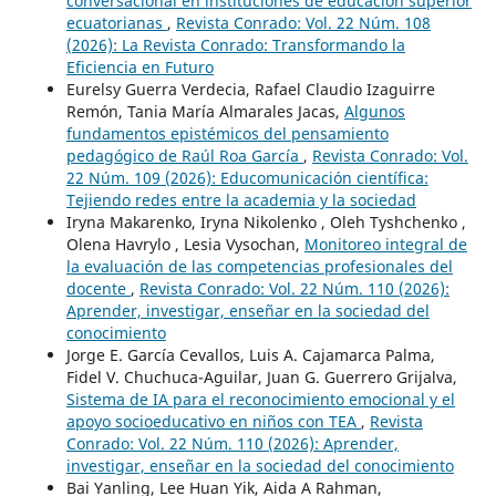
conversacional en instituciones de educación superior
ecuatorianas
,
Revista Conrado: Vol. 22 Núm. 108
(2026): La Revista Conrado: Transformando la
Eficiencia en Futuro
Eurelsy Guerra Verdecia, Rafael Claudio Izaguirre
Remón, Tania María Almarales Jacas,
Algunos
fundamentos epistémicos del pensamiento
pedagógico de Raúl Roa García
,
Revista Conrado: Vol.
22 Núm. 109 (2026): Educomunicación científica:
Tejiendo redes entre la academia y la sociedad
Iryna Makarenko, Iryna Nikolenko , Oleh Tyshchenko ,
Olena Havrylo , Lesia Vysochan,
Monitoreo integral de
la evaluación de las competencias profesionales del
docente
,
Revista Conrado: Vol. 22 Núm. 110 (2026):
Aprender, investigar, enseñar en la sociedad del
conocimiento
Jorge E. García Cevallos, Luis A. Cajamarca Palma,
Fidel V. Chuchuca-Aguilar, Juan G. Guerrero Grijalva,
Sistema de IA para el reconocimiento emocional y el
apoyo socioeducativo en niños con TEA
,
Revista
Conrado: Vol. 22 Núm. 110 (2026): Aprender,
investigar, enseñar en la sociedad del conocimiento
Bai Yanling, Lee Huan Yik, Aida A Rahman,