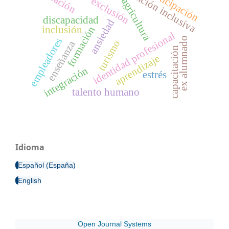
atención inclusiva
participación
exclusión
agricultura
discapacidad
ansiedad
formación
inclusión
identidad profesional
ex alumnado
empleadores
turismo
enseñanza
capacitación
aprendizaje
integración
estrés
talento humano
Idioma
Español (España)
English
Open Journal Systems