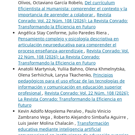
Olivos, Octaviano García Robelo,
Del currículum
Eficientista al Humanista: comprender el contexto y la
importancia de aprender a colaborar
,
Revista
Conrado: Vol. 22 Núm. 108 (2026): La Revista Conrado:
Transformando la Eficiencia en Futuro
Angélica Stay Conforme, Julio Paredes Riera ,
Pensamiento complejo y psicología descriptiva en
articulación neuroeducativa para comprender el
proceso enseñanza-aprendizaje
,
Revista Conrado: Vol.
22 Núm. 108 (2026): La Revista Conrado:
Transformando la Eficiencia en Futuro
Anatolіi Martyniuk, Yuliia Bahno, Olena Khmelnytska,
Olena Serhiichuk, Larysa Tkachenko,
Principios
pedagógicos para el uso eficaz de las tecnologías de
información y comunicación en educación superior
profesional
,
Revista Conrado: Vol. 22 Núm. 108 (2026):
La Revista Conrado: Transformando la Eficiencia en
Futuro
Kevin Adolfo Moyolema Peralvo , Paulo Vinicio
Zambrano Vega , Roberto Alejandro Simbaña Aguirre ,
Luis Javier Molina Chalacán ,
Transformación
educativa mediante inteligencia artificial