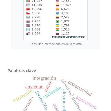
Consultas internacionales de la revista
Palabras clave
integración
identidad profesional
discapacidad
estrés
ansiedad
exclusión
testimonio
aprendizaje
formación
agricultura
turismo