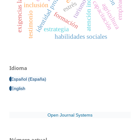
exigencias laborales
identidad profesional
atención inclusiva
empleadores
turismo
capacitación
estrés
inclusión
agricultura
formación
testimonio
estrategia
habilidades sociales
Idioma
Español (España)
English
Open Journal Systems