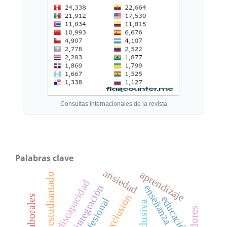
Consultas internacionales de la revista
Palabras clave
ansiedad
aprendizaje
estudiantado
discapacidad
integración
enseñanza
exclusión
educación