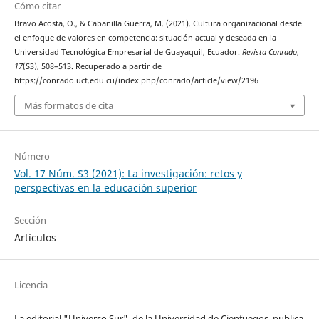
Cómo citar
Bravo Acosta, O., & Cabanilla Guerra, M. (2021). Cultura organizacional desde
el enfoque de valores en competencia: situación actual y deseada en la
Universidad Tecnológica Empresarial de Guayaquil, Ecuador.
Revista Conrado
,
17
(S3), 508–513. Recuperado a partir de
https://conrado.ucf.edu.cu/index.php/conrado/article/view/2196
Más formatos de cita
Número
Vol. 17 Núm. S3 (2021): La investigación: retos y
perspectivas en la educación superior
Sección
Artículos
Licencia
La editorial "Universo Sur", de la Universidad de Cienfuegos, publica