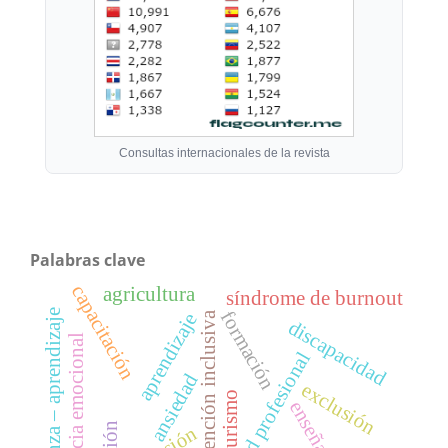
Consultas internacionales de la revista
Palabras clave
capacitación
agricultura
síndrome de burnout
formación
enseñanza – aprendizaje
aprendizaje
atención inclusiva
discapacidad
inteligencia emocional
identidad profesional
ansiedad
exclusión
turismo
enseñanza