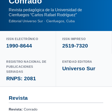
Conrado
Revista pedagógica de la Universidad de
Cienfuegos “Carlos Rafael Rodríguez”
Editorial Universo Sur · Cienfuegos, Cuba
ISSN ELECTRÓNICO
ISSN IMPRESO
1990-8644
2519-7320
REGISTRO NACIONAL DE
ENTIDAD EDITORA
PUBLICACIONES
Universo Sur
SERIADAS
RNPS: 2081
Revista
Revista:
Conrado