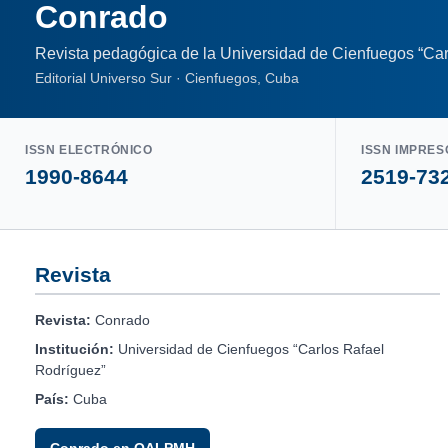
Conrado
Revista pedagógica de la Universidad de Cienfuegos “Car
Editorial Universo Sur · Cienfuegos, Cuba
ISSN ELECTRÓNICO
ISSN IMPRES
1990-8644
2519-73
Revista
Revista:
Conrado
Institución:
Universidad de Cienfuegos “Carlos Rafael
Rodríguez”
País:
Cuba
Conrado en OAI-PMH