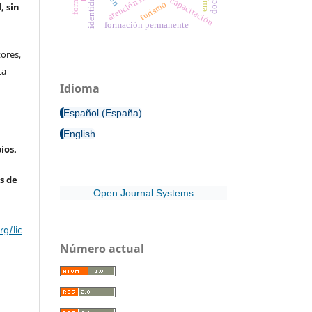
atención inclusiva
capacitación
turismo
, sin
formación permanente
ores,
ta
Idioma
Español (España)
English
ios.
s de
Open Journal Systems
g/lic
Número actual