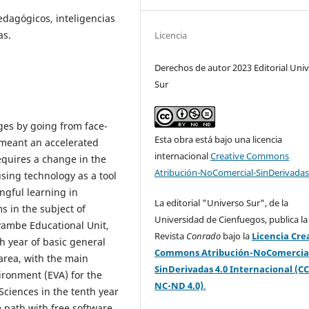
edagógicos, inteligencias
as.
Licencia
Derechos de autor 2023 Editorial Uni
Sur
ges by going from face-
Esta obra está bajo una licencia
s meant an accelerated
internacional
Creative Commons
equires a change in the
Atribución-NoComercial-SinDerivadas
sing technology as a tool
ngful learning in
La editorial "Universo Sur", de la
s in the subject of
Universidad de Cienfuegos, publica la
ayambe Educational Unit,
Revista
Conrado
bajo la
Licencia Cre
th year of basic general
Commons Atribución-NoComercia
area, with the main
SinDerivadas 4.0 Internacional (CC
ironment (EVA) for the
NC-ND 4.0)
.
Sciences in the tenth year
 path with free software,