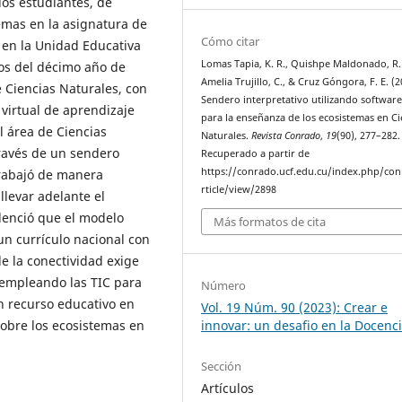
los estudiantes, de
emas en la asignatura de
Cómo citar
 en la Unidad Educativa
Lomas Tapia, K. R., Quishpe Maldonado, R.
los del décimo año de
Amelia Trujillo, C., & Cruz Góngora, F. E. (2
 Ciencias Naturales, con
Sendero interpretativo utilizando software 
 virtual de aprendizaje
para la enseñanza de los ecosistemas en Ci
l área de Ciencias
Naturales.
Revista Conrado
,
19
(90), 277–282.
través de un sendero
Recuperado a partir de
https://conrado.ucf.edu.cu/index.php/co
trabajó de manera
rticle/view/2898
llevar adelante el
idenció que el modelo
Más formatos de cita
un currículo nacional con
e la conectividad exige
empleando las TIC para
Número
n recurso educativo en
Vol. 19 Núm. 90 (2023): Crear e
sobre los ecosistemas en
innovar: un desafio en la Docenc
Sección
Artículos