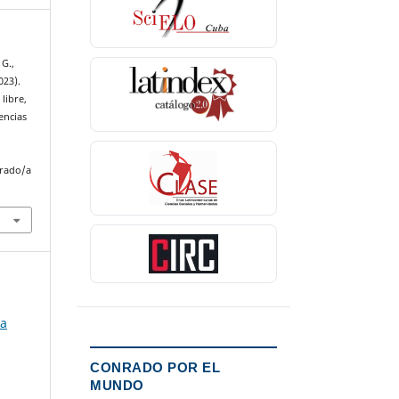
 G.,
023).
libre,
encias
nrado/a
ia
CONRADO POR EL
MUNDO