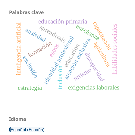
Palabras clave
educación primaria
capacitación
inteligencia artificial
enseñanza
aprendizaje
habilidades sociales
ansiedad
identidad profesional
atención inclusiva
formación
agricultura
educación
estrés
discapacidad
exclusión
inclusión
turismo
exigencias laborales
estrategia
Idioma
Español (España)